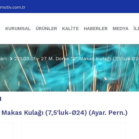
motiv.com.tr
A
KURUMSAL
ÜRÜNLER
KALITE
HABERLER
MEDYA
İL
arı
221.03.01 - 27 M. Dorse "Z" Makas Kulağı (7,5'luk-Ø24
I
 Makas Kulağı (7,5'luk-Ø24) (Ayar. Pern.)