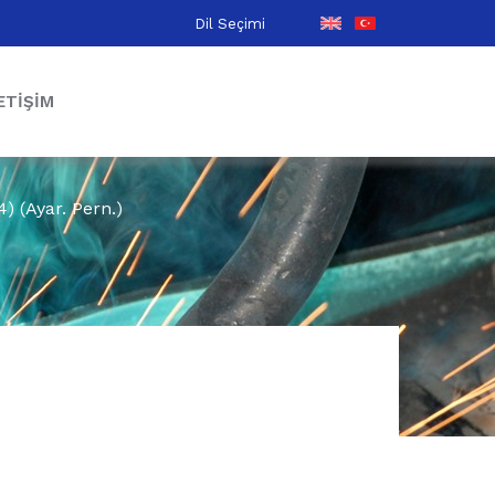
Dil Seçimi
ETIŞIM
) (Ayar. Pern.)