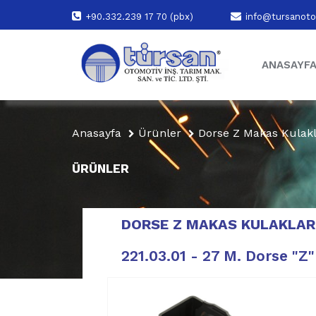
+90.332.239 17 70 (pbx)
info@tursanoto
ANASAYF
Anasayfa
Ürünler
Dorse Z Makas Kulakl
ÜRÜNLER
DORSE Z MAKAS KULAKLAR
221.03.01 - 27 M. Dorse "Z"