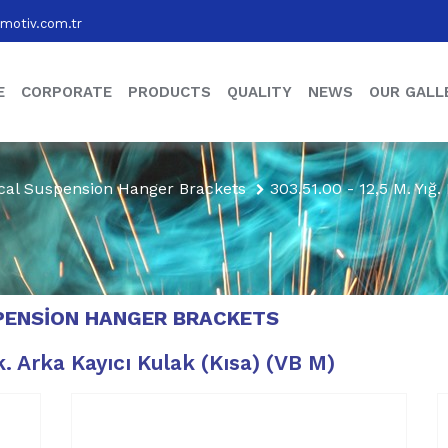
motiv.com.tr
E
CORPORATE
PRODUCTS
QUALITY
NEWS
OUR GALL
cal Suspension Hanger Brackets
303.51.00 - 12,5 M. Yığ
PENSION HANGER BRACKETS
k. Arka Kayıcı Kulak (Kısa) (VB M)