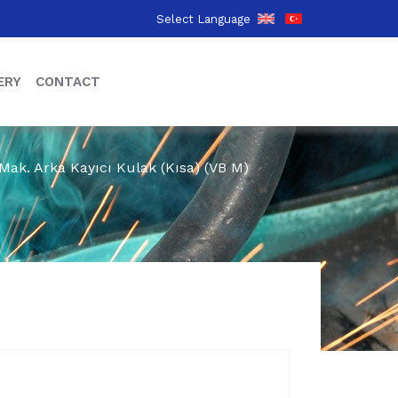
Select Language
ERY
CONTACT
. Mak. Arka Kayıcı Kulak (Kısa) (VB M)