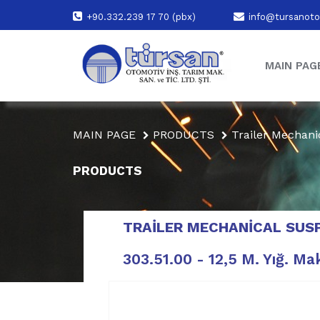
+90.332.239 17 70 (pbx)
info@tursanoto
MAIN PAG
MAIN PAGE
PRODUCTS
Trailer Mechani
PRODUCTS
TRAILER MECHANICAL SUS
303.51.00 - 12,5 M. Yığ. Ma