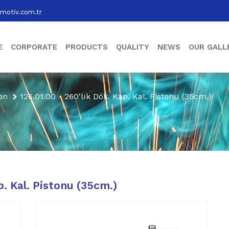
motiv.com.tr
E
CORPORATE
PRODUCTS
QUALITY
NEWS
OUR GALL
ton
126.01.00 - 260'lık Dök. Kap. Kal. Pistonu (35cm.)
p. Kal. Pistonu (35cm.)