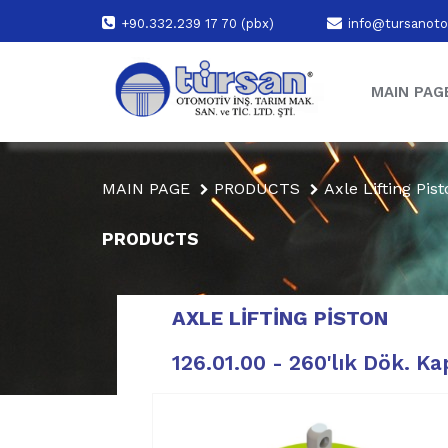
+90.332.239 17 70 (pbx)
info@tursanoto
MAIN PAG
MAIN PAGE
PRODUCTS
Axle Lifting Pis
PRODUCTS
AXLE LIFTING PISTON
126.01.00 - 260'lık Dök. Ka